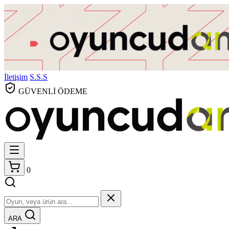
İletişim
S.S.S
GÜVENLİ ÖDEME
0
ARA