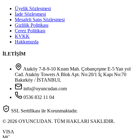
Üyelik Sözleşmesi
İade Sözleşmesi
Mesafeli Satış Sözleşmesi
Gizlilik Politikası
Çerez Politikası
KVKK
Hakkımızda
İLETİŞİM
Ataköy 7-8-9-10 Kısım Mah. Çobançeşme E-5 Yan yol
Cad. Ataköy Towers A Blok Apt. No:20/1 İç Kapı No:70
Bakırköy / İSTANBUL
info@oyuncudan.com
0536 832 11 04
SSL Sertifikası ile Korunmaktadır.
© 2026 OYUNCUDAN. TÜM HAKLARI SAKLIDIR.
VISA
MC