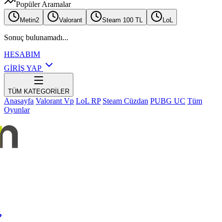
Popüler Aramalar
Metin2
Valorant
Steam 100 TL
LoL
Sonuç bulunamadı...
HESABIM
GİRİŞ YAP
TÜM KATEGORİLER
Anasayfa
Valorant Vp
LoL RP
Steam Cüzdan
PUBG UC
Tüm
Oyunlar