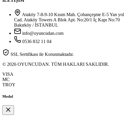
İLETİŞİM
Ataköy 7-8-9-10 Kısım Mah. Çobançeşme E-5 Yan yol
Cad. Ataköy Towers A Blok Apt. No:20/1 İç Kapı No:70
Bakırköy / İSTANBUL
info@oyuncudan.com
0536 832 11 04
SSL Sertifikası ile Korunmaktadır.
© 2026 OYUNCUDAN. TÜM HAKLARI SAKLIDIR.
VISA
MC
TROY
Modal