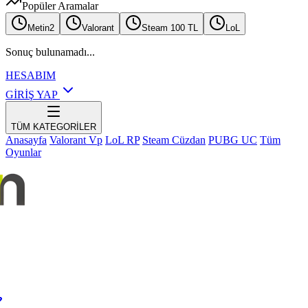
Popüler Aramalar
Metin2
Valorant
Steam 100 TL
LoL
Sonuç bulunamadı...
HESABIM
GİRİŞ YAP
TÜM KATEGORİLER
Anasayfa
Valorant Vp
LoL RP
Steam Cüzdan
PUBG UC
Tüm
Oyunlar