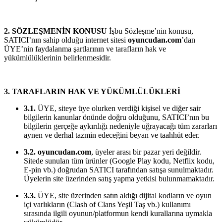
2. SÖZLEŞMENİN KONUSU
İşbu Sözleşme’nin konusu,
SATICI’nın sahip olduğu internet sitesi
oyuncudan.com
’dan
ÜYE’nin faydalanma şartlarının ve tarafların hak ve
yükümlülüklerinin belirlenmesidir.
3. TARAFLARIN HAK VE YÜKÜMLÜLÜKLERİ
3.1.
ÜYE, siteye üye olurken verdiği kişisel ve diğer sair
bilgilerin kanunlar önünde doğru olduğunu, SATICI’nın bu
bilgilerin gerçeğe aykırılığı nedeniyle uğrayacağı tüm zararları
aynen ve derhal tazmin edeceğini beyan ve taahhüt eder.
3.2.
oyuncudan.com
, üyeler arası bir pazar yeri değildir.
Sitede sunulan tüm ürünler (Google Play kodu, Netflix kodu,
E-pin vb.) doğrudan SATICI tarafından satışa sunulmaktadır.
Üyelerin site üzerinden satış yapma yetkisi bulunmamaktadır.
3.3.
ÜYE, site üzerinden satın aldığı dijital kodların ve oyun
içi varlıkların (Clash of Clans Yeşil Taş vb.) kullanımı
sırasında ilgili oyunun/platformun kendi kurallarına uymakla