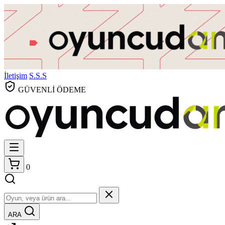
İletişim
S.S.S
GÜVENLİ ÖDEME
0
ARA