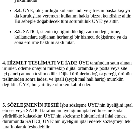
yükümlüdür.
3.4.
ÜYE, oluşturduğu kullanıcı adı ve şifresini başka kişi ya
da kuruluşlara veremez; kullanım hakkı bizzat kendisine aittir.
Bu sebeple doğabilecek tüm sorumluluk ÜYE’ye aittir.
3.5.
SATICI, sitenin içeriğini dilediği zaman değiştirme,
kullanıcılara sağlanan herhangi bir hizmeti değiştirme ya da
sona erdirme hakkını saklı tutar.
4. HİZMET TESLİMATI VE İADE
ÜYE tarafından satın alınan
ürünler, ödeme onayını müteakip dijital ortamda (e-posta veya site
içi panel) anında teslim edilir. Dijital ürünlerin doğası gereği, ürünün
tesliminden sonra iadesi ve iptali (ayıplı mal hali hariç) mümkün
değildir. ÜYE, bu şartı üye olurken kabul eder.
5. SÖZLEŞMENİN FESHİ
İşbu sözleşme ÜYE’nin üyeliğini iptal
etmesi veya SATICI tarafından üyeliğinin iptal edilmesine kadar
yürürlükte kalacaktır. ÜYE’nin sözleşme hükümlerini ihlal etmesi
durumunda SATICI, ÜYE’nin üyeliğini iptal ederek sözleşmeyi tek
taraflı olarak feshedebilir.