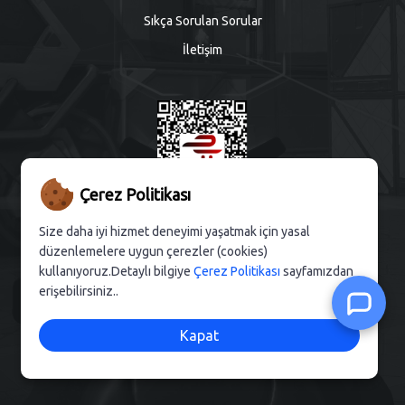
Sıkça Sorulan Sorular
İletişim
Çerez Politikası
Size daha iyi hizmet deneyimi yaşatmak için yasal
düzenlemelere uygun çerezler (cookies)
kullanıyoruz.Detaylı bilgiye
Çerez Politikası
sayfamızdan
COPYRIGHT 2026. Tüm hakları saklıdır. oyuncudan.com
erişebilirsiniz..
Kapat