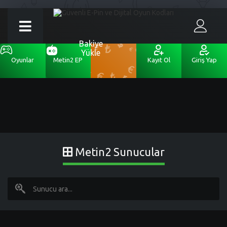
Bakiye
Yükle
Oyunlar
Metin2 EP
Kayıt Ol
Giriş Yap
Metin2 Sunucular