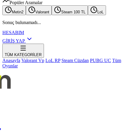
Popüler Aramalar
Metin2
Valorant
Steam 100 TL
LoL
Sonuç bulunamadı...
HESABIM
GİRİŞ YAP
TÜM KATEGORİLER
Anasayfa
Valorant Vp
LoL RP
Steam Cüzdan
PUBG UC
Tüm
Oyunlar