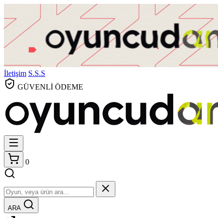
İletişim
S.S.S
GÜVENLİ ÖDEME
0
ARA