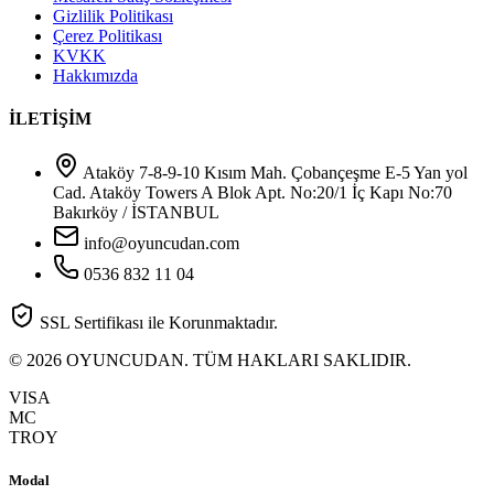
Gizlilik Politikası
Çerez Politikası
KVKK
Hakkımızda
İLETİŞİM
Ataköy 7-8-9-10 Kısım Mah. Çobançeşme E-5 Yan yol
Cad. Ataköy Towers A Blok Apt. No:20/1 İç Kapı No:70
Bakırköy / İSTANBUL
info@oyuncudan.com
0536 832 11 04
SSL Sertifikası ile Korunmaktadır.
© 2026 OYUNCUDAN. TÜM HAKLARI SAKLIDIR.
VISA
MC
TROY
Modal