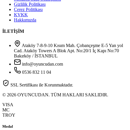
Gizlilik Politikası
Çerez Politikası
KVKK
Hakkımızda
İLETİŞİM
Ataköy 7-8-9-10 Kısım Mah. Çobançeşme E-5 Yan yol
Cad. Ataköy Towers A Blok Apt. No:20/1 İç Kapı No:70
Bakırköy / İSTANBUL
info@oyuncudan.com
0536 832 11 04
SSL Sertifikası ile Korunmaktadır.
© 2026 OYUNCUDAN. TÜM HAKLARI SAKLIDIR.
VISA
MC
TROY
Modal