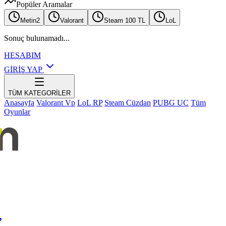
Popüler Aramalar
Metin2
Valorant
Steam 100 TL
LoL
Sonuç bulunamadı...
HESABIM
GİRİŞ YAP
TÜM KATEGORİLER
Anasayfa
Valorant Vp
LoL RP
Steam Cüzdan
PUBG UC
Tüm
Oyunlar