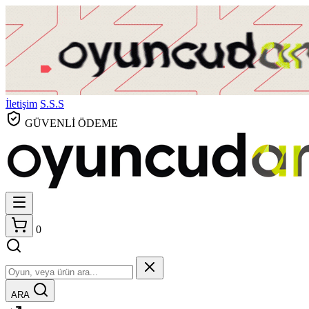
İletişim
S.S.S
GÜVENLİ ÖDEME
0
ARA