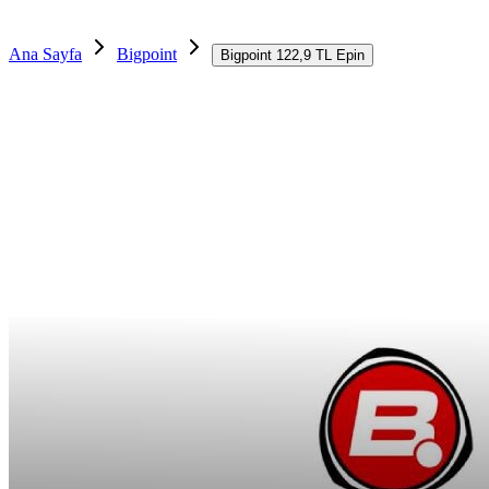
Ana Sayfa
Bigpoint
Bigpoint 122,9 TL Epin