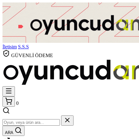
İletişim
S.S.S
GÜVENLİ ÖDEME
0
ARA