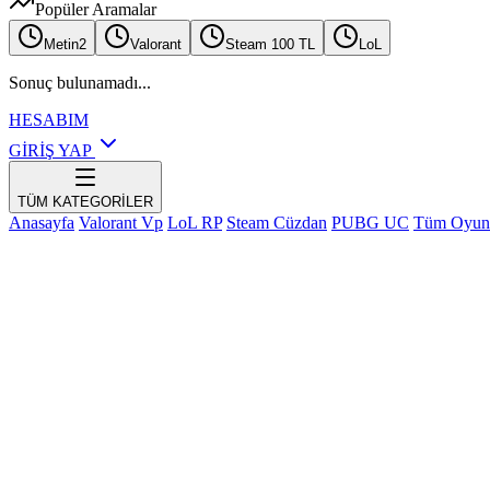
Popüler Aramalar
Metin2
Valorant
Steam 100 TL
LoL
Sonuç bulunamadı...
HESABIM
GİRİŞ YAP
TÜM KATEGORİLER
Anasayfa
Valorant Vp
LoL RP
Steam Cüzdan
PUBG UC
Tüm Oyun