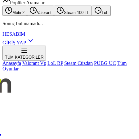
Popüler Aramalar
Metin2
Valorant
Steam 100 TL
LoL
Sonuç bulunamadı...
HESABIM
GİRİŞ YAP
TÜM KATEGORİLER
Anasayfa
Valorant Vp
LoL RP
Steam Cüzdan
PUBG UC
Tüm
Oyunlar