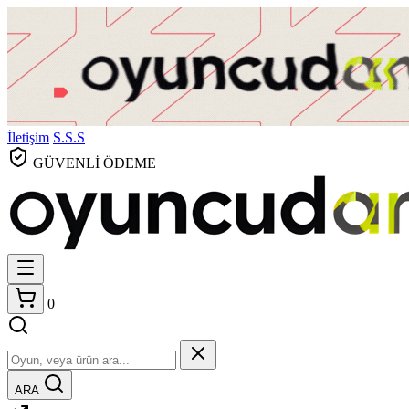
İletişim
S.S.S
GÜVENLİ ÖDEME
0
ARA