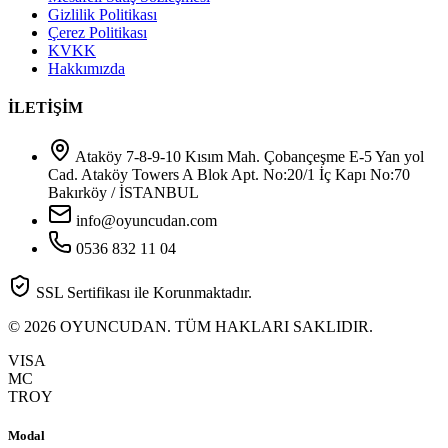
Gizlilik Politikası
Çerez Politikası
KVKK
Hakkımızda
İLETİŞİM
Ataköy 7-8-9-10 Kısım Mah. Çobançeşme E-5 Yan yol
Cad. Ataköy Towers A Blok Apt. No:20/1 İç Kapı No:70
Bakırköy / İSTANBUL
info@oyuncudan.com
0536 832 11 04
SSL Sertifikası ile Korunmaktadır.
© 2026 OYUNCUDAN. TÜM HAKLARI SAKLIDIR.
VISA
MC
TROY
Modal