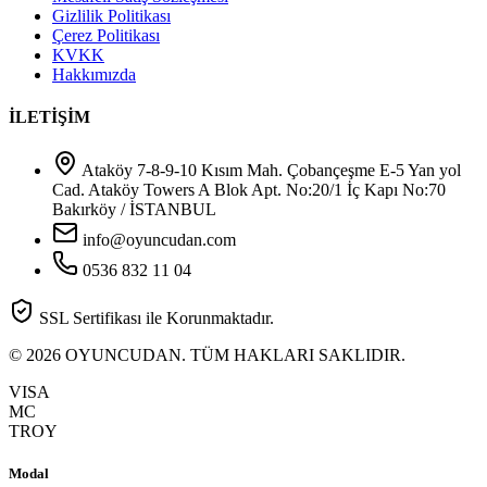
Gizlilik Politikası
Çerez Politikası
KVKK
Hakkımızda
İLETİŞİM
Ataköy 7-8-9-10 Kısım Mah. Çobançeşme E-5 Yan yol
Cad. Ataköy Towers A Blok Apt. No:20/1 İç Kapı No:70
Bakırköy / İSTANBUL
info@oyuncudan.com
0536 832 11 04
SSL Sertifikası ile Korunmaktadır.
© 2026 OYUNCUDAN. TÜM HAKLARI SAKLIDIR.
VISA
MC
TROY
Modal