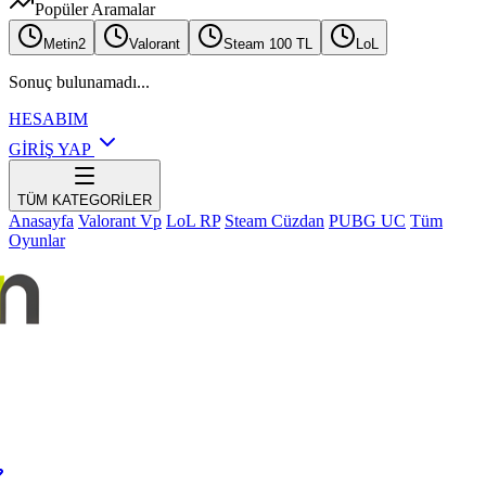
Popüler Aramalar
Metin2
Valorant
Steam 100 TL
LoL
Sonuç bulunamadı...
HESABIM
GİRİŞ YAP
TÜM KATEGORİLER
Anasayfa
Valorant Vp
LoL RP
Steam Cüzdan
PUBG UC
Tüm
Oyunlar