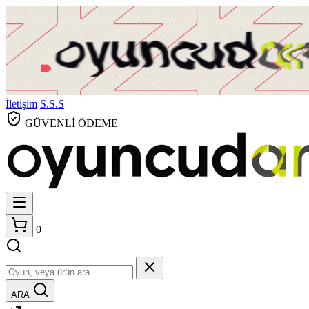
İletişim
S.S.S
GÜVENLİ ÖDEME
0
ARA