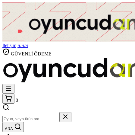
İletişim
S.S.S
GÜVENLİ ÖDEME
0
ARA