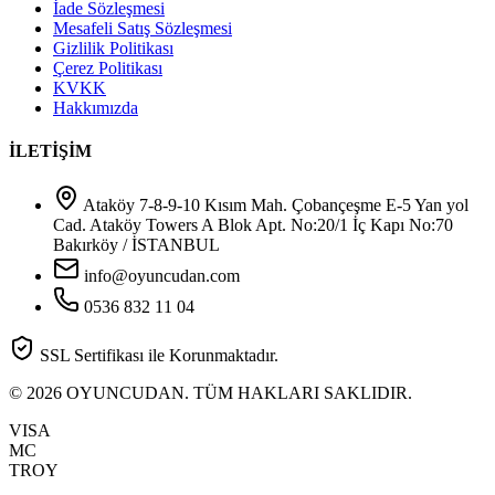
İade Sözleşmesi
Mesafeli Satış Sözleşmesi
Gizlilik Politikası
Çerez Politikası
KVKK
Hakkımızda
İLETİŞİM
Ataköy 7-8-9-10 Kısım Mah. Çobançeşme E-5 Yan yol
Cad. Ataköy Towers A Blok Apt. No:20/1 İç Kapı No:70
Bakırköy / İSTANBUL
info@oyuncudan.com
0536 832 11 04
SSL Sertifikası ile Korunmaktadır.
© 2026 OYUNCUDAN. TÜM HAKLARI SAKLIDIR.
VISA
MC
TROY