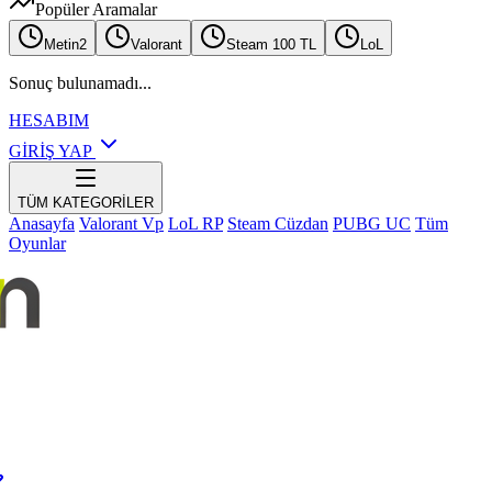
Popüler Aramalar
Metin2
Valorant
Steam 100 TL
LoL
Sonuç bulunamadı...
HESABIM
GİRİŞ YAP
TÜM KATEGORİLER
Anasayfa
Valorant Vp
LoL RP
Steam Cüzdan
PUBG UC
Tüm
Oyunlar