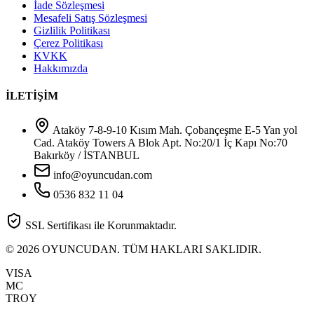
İade Sözleşmesi
Mesafeli Satış Sözleşmesi
Gizlilik Politikası
Çerez Politikası
KVKK
Hakkımızda
İLETİŞİM
Ataköy 7-8-9-10 Kısım Mah. Çobançeşme E-5 Yan yol
Cad. Ataköy Towers A Blok Apt. No:20/1 İç Kapı No:70
Bakırköy / İSTANBUL
info@oyuncudan.com
0536 832 11 04
SSL Sertifikası ile Korunmaktadır.
© 2026 OYUNCUDAN. TÜM HAKLARI SAKLIDIR.
VISA
MC
TROY