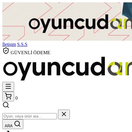
İletişim
S.S.S
GÜVENLİ ÖDEME
0
ARA