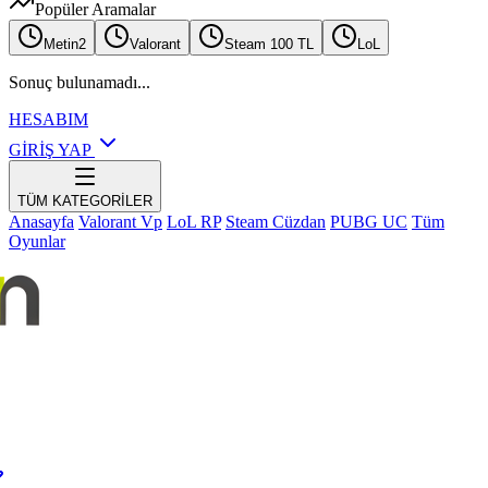
Popüler Aramalar
Metin2
Valorant
Steam 100 TL
LoL
Sonuç bulunamadı...
HESABIM
GİRİŞ YAP
TÜM KATEGORİLER
Anasayfa
Valorant Vp
LoL RP
Steam Cüzdan
PUBG UC
Tüm
Oyunlar