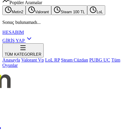
Popüler Aramalar
Metin2
Valorant
Steam 100 TL
LoL
Sonuç bulunamadı...
HESABIM
GİRİŞ YAP
TÜM KATEGORİLER
Anasayfa
Valorant Vp
LoL RP
Steam Cüzdan
PUBG UC
Tüm
Oyunlar