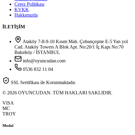
Çerez Politikası
KVKK
Hakkımızda
İLETİŞİM
Ataköy 7-8-9-10 Kısım Mah. Çobançeşme E-5 Yan yol
Cad. Ataköy Towers A Blok Apt. No:20/1 İç Kapı No:70
Bakırköy / İSTANBUL
info@oyuncudan.com
0536 832 11 04
SSL Sertifikası ile Korunmaktadır.
© 2026 OYUNCUDAN. TÜM HAKLARI SAKLIDIR.
VISA
MC
TROY
Modal