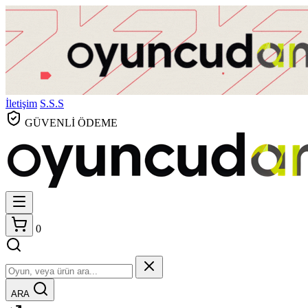
İletişim
S.S.S
GÜVENLİ ÖDEME
0
ARA