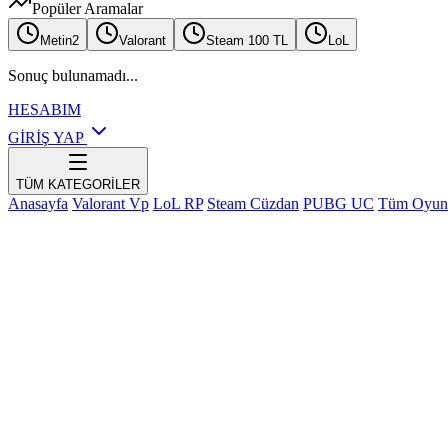
Popüler Aramalar
Metin2
Valorant
Steam 100 TL
LoL
Sonuç bulunamadı...
HESABIM
GİRİŞ YAP
TÜM KATEGORİLER
Anasayfa
Valorant Vp
LoL RP
Steam Cüzdan
PUBG UC
Tüm Oyun