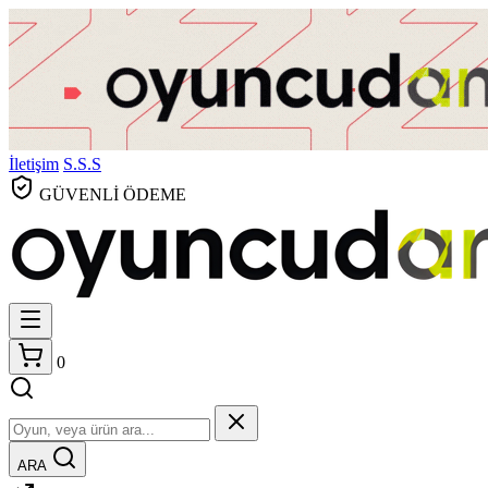
İletişim
S.S.S
GÜVENLİ ÖDEME
0
ARA