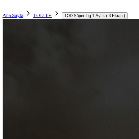
Ana Sayfa
TOD TV
TOD Süper Lig 1 Aylık ( 3 Ekran )