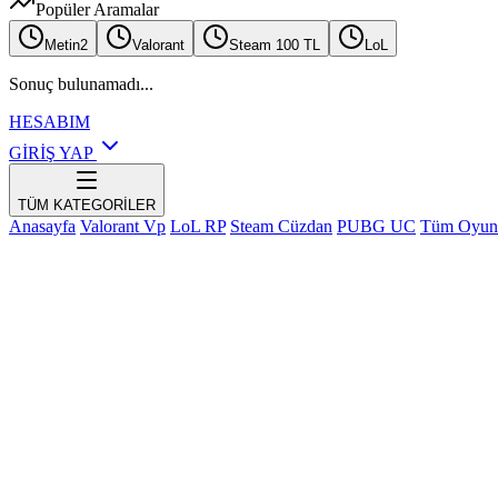
Popüler Aramalar
Metin2
Valorant
Steam 100 TL
LoL
Sonuç bulunamadı...
HESABIM
GİRİŞ YAP
TÜM KATEGORİLER
Anasayfa
Valorant Vp
LoL RP
Steam Cüzdan
PUBG UC
Tüm Oyun