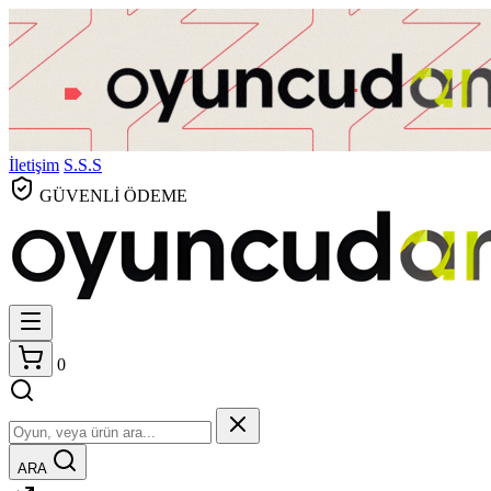
İletişim
S.S.S
GÜVENLİ ÖDEME
0
ARA