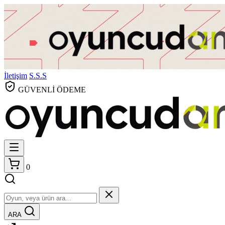
İletişim
S.S.S
GÜVENLİ ÖDEME
0
ARA