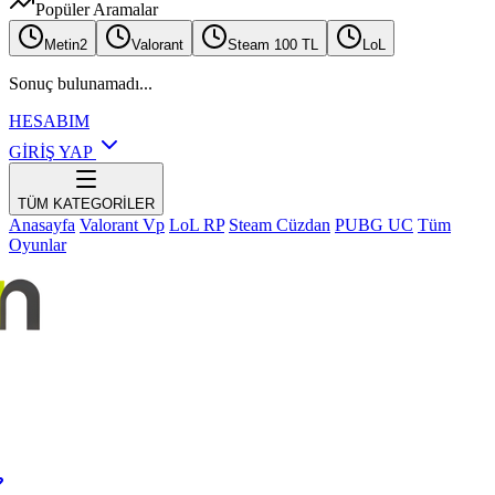
Popüler Aramalar
Metin2
Valorant
Steam 100 TL
LoL
Sonuç bulunamadı...
HESABIM
GİRİŞ YAP
TÜM KATEGORİLER
Anasayfa
Valorant Vp
LoL RP
Steam Cüzdan
PUBG UC
Tüm
Oyunlar