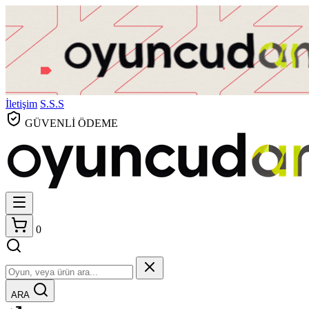
İletişim
S.S.S
GÜVENLİ ÖDEME
0
ARA