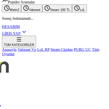
Popüler Aramalar
Metin2
Valorant
Steam 100 TL
LoL
Sonuç bulunamadı...
HESABIM
GİRİŞ YAP
TÜM KATEGORİLER
Anasayfa
Valorant Vp
LoL RP
Steam Cüzdan
PUBG UC
Tüm
Oyunlar